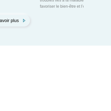
troubles liés à la maladie et proposer de
favoriser le bien-être et l'équilibre familia
avoir plus
E