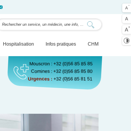
Hospitalisation
Infos pratiques
CHM
Mouscron :
+32 (0)56 85 85 85
Comines :
+32 (0)56 85 85 80
Urgences :
+32 (0)56 85 81 5
1