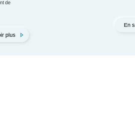
nt de
En s
ir plus