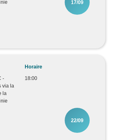
nie
17/09
Horaire
 -
18:00
 via la
e la
nie
22/09