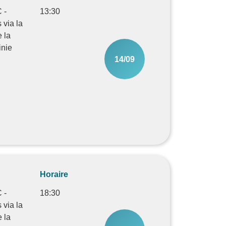
 -
13:30
 via la
e la
nie
14/09
Horaire
 -
18:30
 via la
e la