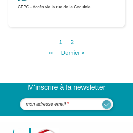
dans toutes les démarches à entreprendre,
CFPC - Accès via la rue de la Coquinie
vous présenter notre maternité et répondre à
vos questions.
1
2
››
Dernier »
M'inscrire à la newsletter
mon adresse email