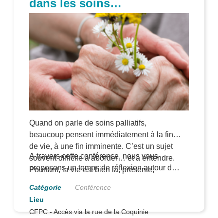
dans les soins
palliatifs
Quand on parle de soins palliatifs,
beaucoup pensent immédiatement à la fin
de vie, à une fin imminente. C’est un sujet
A travers cette conférence, nous vous
souvent difficile à aborder… et à entendre.
proposons un temps de réflexion autour de
Pourtant, la vie est bien là, présente,
l'accompagnement du patient en soins
jusqu’au dernier moment.
Conférence
palliatifs, mais nous explorons aussi
ensemble comment soutenir au mieux une
CFPC - Accès via la rue de la Coquinie
personne en fin de vie, dans le respect de