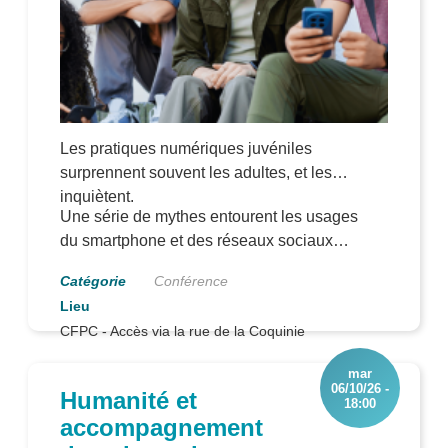
Les pratiques numériques juvéniles
surprennent souvent les adultes, et les
inquiètent.
Une série de mythes entourent les usages
du smartphone et des réseaux sociaux
numériques, et leurs effets. Qu’en est-il
Conférence
vraiment ? Quel est le point de vue
adolescent sur ces questions ? Comment
CFPC - Accès via la rue de la Coquinie
gérer cela en contexte familial ?
mar
06/10/26 -
Humanité et
18:00
accompagnement