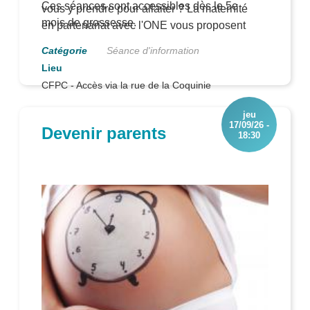
Ces séances sont accessibles dès le 5e
vous y prendre pour allaiter ? La maternité
mois de grossesse.
en partenariat avec l'ONE vous proposent
des séances sur l'allaitement maternel.
Séance d'information
CFPC - Accès via la rue de la Coquinie
jeu
17/09/26 -
Devenir parents
18:30