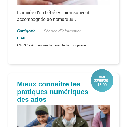
L'arrivée d'un bébé est bien souvent
accompagnée de nombreux
questionnements. Cette séance vous est
Séance d'information
proposée pour vous rassurer, vous aider
dans toutes les démarches à entreprendre,
CFPC - Accès via la rue de la Coquinie
vous présenter notre maternité et répondre à
vos questions.
mar
22/09/26 -
Mieux connaître les
18:00
pratiques numériques
des ados