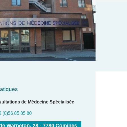
ratiques
ultations de Médecine Spécialisée
2 (0)56 85 85 80
de Warneton, 28 - 7780 Comines