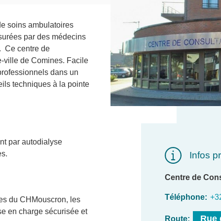
de soins ambulatoires
ssurées par des médecins
. Ce centre de
e-ville de Comines. Facile
 professionnels dans un
ils techniques à la pointe
nt par autodialyse
es.
Infos p
Centre de Cons
Téléphone
+3
tes du CHMouscron, les
ise en charge sécurisée et
Rue 
Route