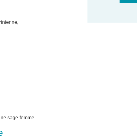
rinienne,
 une sage-femme
e