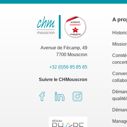
A pr
Histori
Mission
Avenue de Fécamp, 49
7700 Mouscron
Comité
concert
+32 (0)56 85 85 85
Conven
Suivre le CHMouscron
collabo
Démar
qualité
Démarc
Manag