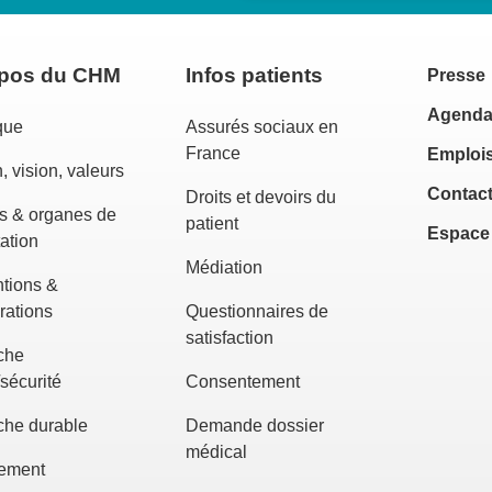
opos du CHM
Infos patients
Presse
Agend
que
Assurés sociaux en
France
Emplois
, vision, valeurs
Contac
Droits et devoirs du
s & organes de
patient
Espace
ation
Médiation
tions &
rations
Questionnaires de
satisfaction
che
/sécurité
Consentement
he durable
Demande dossier
médical
ement