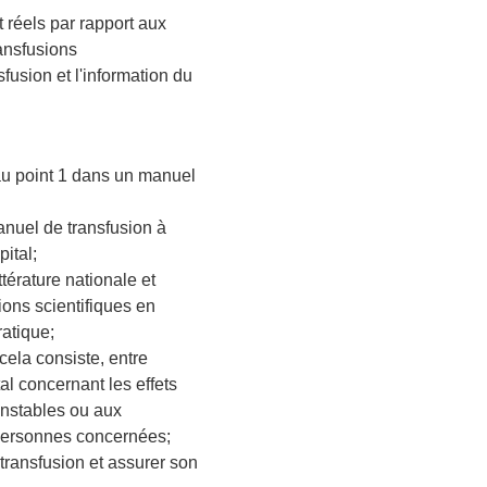
t réels par rapport aux
ransfusions
sfusion et l'information du
 au point 1 dans un manuel
anuel de transfusion à
ital;
ittérature nationale et
tions scientifiques en
ratique;
cela consiste, entre
al concernant les effets
instables ou aux
 personnes concernées;
transfusion et assurer son