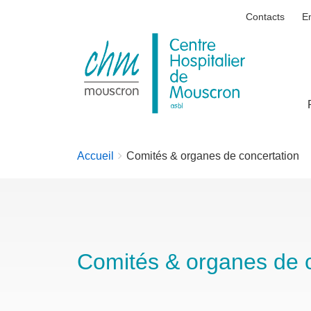
Contacts
E
Centre
Hospitalier
de
Mouscron
You
Accueil
Comités & organes de concertation
are
here:
Comités & organes de c