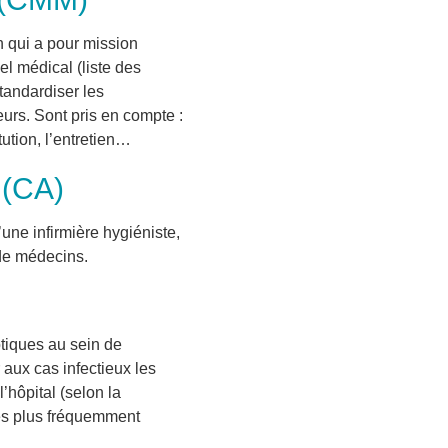
 qui a pour mission
iel médical (liste des
tandardiser les
teurs. Sont pris en compte :
itution, l’entretien…
 (CA)
ne infirmière hygiéniste,
 de médecins.
otiques au sein de
r aux cas infectieux les
’hôpital (selon la
les plus fréquemment