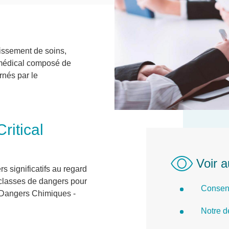
lissement de soins,
l médical composé de
rnés par le
ritical
Voir a
rs significatifs au regard
3 classes de dangers pour
Consent
- Dangers Chimiques -
Notre d