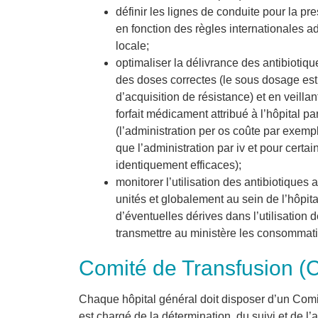
définir les lignes de conduite pour la pre
en fonction des règles internationales a
locale;
optimaliser la délivrance des antibiotiques
des doses correctes (le sous dosage es
d’acquisition de résistance) et en veillant
forfait médicament attribué à l’hôpital pa
(l’administration per os coûte par exem
que l’administration par iv et pour certai
identiquement efficaces);
monitorer l’utilisation des antibiotiques 
unités et globalement au sein de l’hôpit
d’éventuelles dérives dans l’utilisation d
transmettre au ministère les consommat
Comité de Transfusion (
Chaque hôpital général doit disposer d’un Comit
est chargé de la détermination, du suivi et de l’