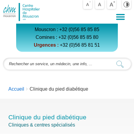
Centre
Hospitalier
de
Mouscron
Mouscron :
+32 (0)56 85 85 85
Comines :
+32 (0)56 85 85 80
Urgences :
+32 (0)56 85 81 5
1
You
Accueil
Clinique du pied diabétique
are
here:
Clinique du pied diabétique
Cliniques & centres spécialisés