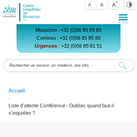
Centre
Hospitalier
de
Mouscron
Mouscron :
+32 (0)56 85 85 85
Comines :
+32 (0)56 85 85 80
Urgences :
+32 (0)56 85 81 5
1
You
Accueil
are
here:
Liste d'attente Conférence - Oublier, quand faut-il
s’inquiéter ?