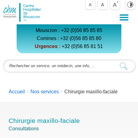
Centre
Hospitalier
de
Mouscron
Mouscron :
+32 (0)56 85 85 85
Comines :
+32 (0)56 85 85 80
Urgences :
+32 (0)56 85 81 5
1
You
Accueil
Nos services
Chirurgie maxillo-faciale
are
here:
Chirurgie maxillo-faciale
Consultations