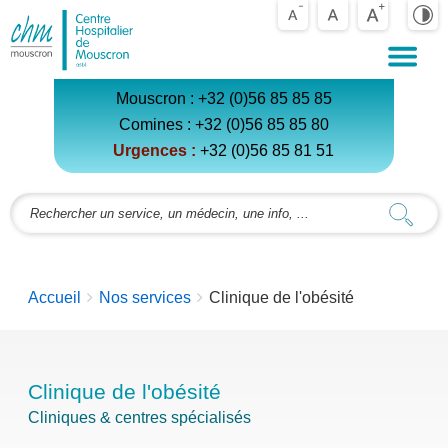
Centre
Hospitalier
de
Mouscron
Mouscron :
+32 (0)56 85 85 85
Comines :
+32 (0)56 85 85 80
Urgences :
+32 (0)56 85 81 5
1
You
Accueil
Nos services
Clinique de l'obésité
are
here:
Clinique de l'obésité
Cliniques & centres spécialisés